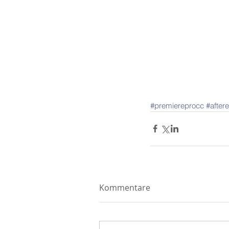
#premiereprocc
#after
Kommentare