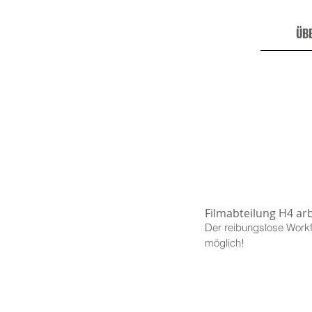
ÜB
Filmabteilung H4 ar
Der reibungslose Workf
möglich!